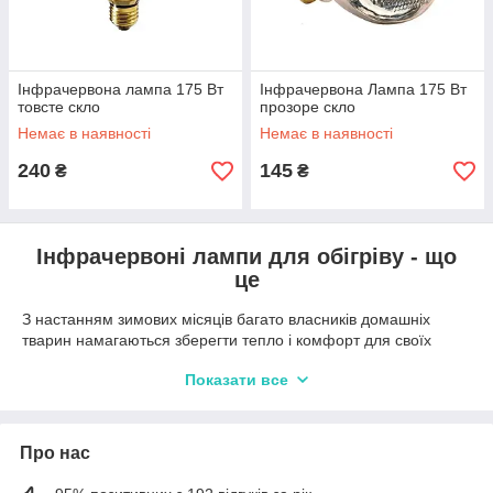
Інфрачервона лампа 175 Вт
Інфрачервона Лампа 175 Вт
товсте скло
прозоре скло
Немає в наявності
Немає в наявності
240
145
₴
₴
Інфрачервоні лампи для обігріву - що
це
З настанням зимових місяців багато власників домашніх
тварин намагаються зберегти тепло і комфорт для своїх
вихованців. Традиційні методи обігріву часто вже не
Показати все
забезпечують достатнього тепла для домашніх тварин. У
таких випадках на допомогу приходять інфрачервоні лампи
для обігріву тварин.
Про нас
Працюючи, інфрачервоні лампи для обігріву випускають
інфрачервоне випромінювання - це вид світлової енергії,