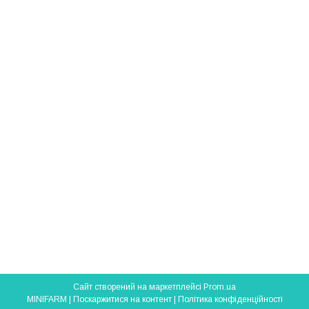
Сайт створений на маркетплейсі
Prom.ua
MINIFARM |
Поскаржитися на контент
|
Політика конфіденційності