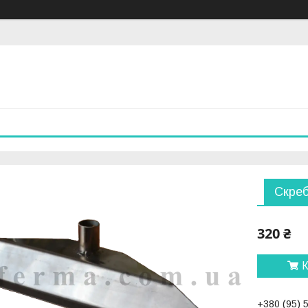
Скреб
320 ₴
К
+380 (95) 