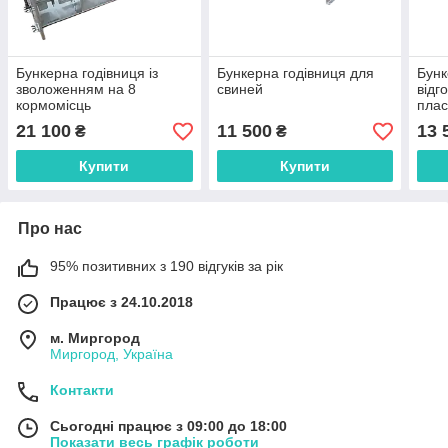
Бункерна годівниця із
Бункерна годівниця для
Бунк
зволоженням на 8
свиней
відг
кормомісць
плас
21 100
11 500
13 
₴
₴
Купити
Купити
Про нас
95% позитивних з 190 відгуків за рік
Працює з 24.10.2018
м. Миргород
Миргород, Україна
Контакти
Сьогодні працює з 09:00 до 18:00
Показати весь графік роботи