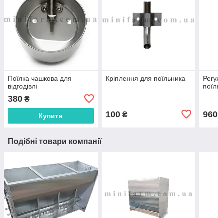
Поїлка чашкова для
Кріплення для поїльника
Регу
відгодівлі
поїл
380
₴
100
960
₴
Купити
Подібні товари компанії