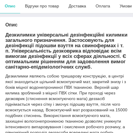
Опис
Відгуки про товар
Доставка
Оплата
Умови
Опис
Дезкилимки
універсальні дезінфекційні килимки
загального призначення. Застосовують для
дезінфекції підошви взуття на свинофермах і т.
п. Універсальність дезковрика відповідає всім
вимогам дезінфекції у всіх сферах діяльності. Є
оптимальним рішенням для задоволення вимог
санітарно-епідеміологічних служб.
Дезкилимки являють собою тришарову конструкцію, в центрі
якої знаходиться щільний всмоктуючий мат, закритий знизу і з
боків міцної водонепроникної ПВХ тканиною. Верхній шар
килима зроблений з міцної ПВХ сітки. При проході через
дезковрик (стиснення всмоктуючого мата) деззасіб
піднімається через сітку і змочує підошву взуття, після чого
всмоктується назад. Всмоктуючий мат розрахований на 15000
подібних стиснень. Використання всмоктуючого мата,
захищені вологонепроникною тканиною дозволяє уникнути
інтенсивного випаровування і окислення робочого розчину, а
рівномірний розподіл деззасоби всередині мата робить