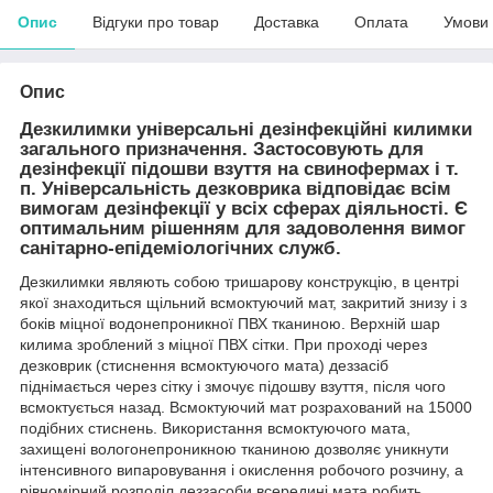
Опис
Відгуки про товар
Доставка
Оплата
Умови
Опис
Дезкилимки
універсальні дезінфекційні килимки
загального призначення. Застосовують для
дезінфекції підошви взуття на свинофермах і т.
п. Універсальність дезковрика відповідає всім
вимогам дезінфекції у всіх сферах діяльності. Є
оптимальним рішенням для задоволення вимог
санітарно-епідеміологічних служб.
Дезкилимки являють собою тришарову конструкцію, в центрі
якої знаходиться щільний всмоктуючий мат, закритий знизу і з
боків міцної водонепроникної ПВХ тканиною. Верхній шар
килима зроблений з міцної ПВХ сітки. При проході через
дезковрик (стиснення всмоктуючого мата) деззасіб
піднімається через сітку і змочує підошву взуття, після чого
всмоктується назад. Всмоктуючий мат розрахований на 15000
подібних стиснень. Використання всмоктуючого мата,
захищені вологонепроникною тканиною дозволяє уникнути
інтенсивного випаровування і окислення робочого розчину, а
рівномірний розподіл деззасоби всередині мата робить