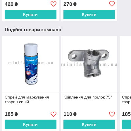
420
270
₴
₴
Купити
Купити
Подібні товари компанії
Спрей для маркування
Кріплення для поїлок 75°
Спре
тварин синій
твар
185
110
185
₴
₴
Купити
Купити