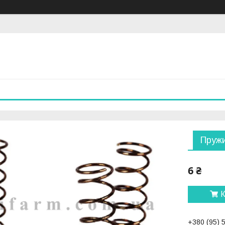
Пружи
6 ₴
К
+380 (95) 