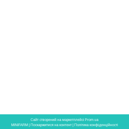
Сайт створений на маркетплейсі
Prom.ua
MINIFARM |
Поскаржитися на контент
|
Політика конфіденційності