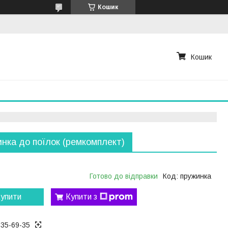
Кошик
Кошик
нка до поїлок (ремкомплект)
Готово до відправки
Код:
пружинка
упити
Купити з
535-69-35