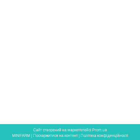
Сайт створений на маркетплейсі
Prom.ua
MINIFARM |
Поскаржитися на контент
|
Політика конфіденційності