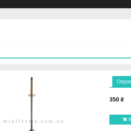
Опуск
350 ₴
К