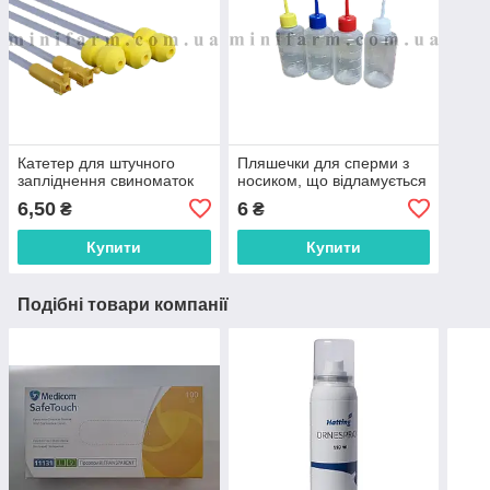
Катетер для штучного
Пляшечки для сперми з
запліднення свиноматок
носиком, що відламується
6,50
6
₴
₴
Купити
Купити
Подібні товари компанії