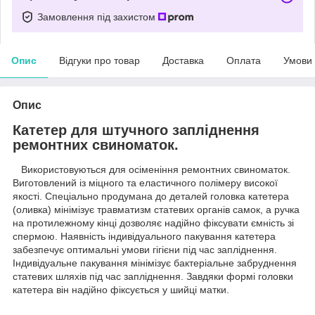
Замовлення під захистом
Опис
Відгуки про товар
Доставка
Оплата
Умови
Опис
Катетер для штучного запліднення
ремонтних свиноматок.
Використовуються для осіменіння ремонтних свиноматок.
Виготовлений із міцного та еластичного полімеру високої
якості. Спеціально продумана до деталей головка катетера
(оливка) мінімізує травматизм статевих органів самок, а ручка
на протилежному кінці дозволяє надійно фіксувати ємність зі
спермою. Наявність індивідуального пакування катетера
забезпечує оптимальні умови гігієни під час запліднення.
Індивідуальне пакування мінімізує бактеріальне забруднення
статевих шляхів під час запліднення. Завдяки формі головки
катетера він надійно фіксується у шийці матки.