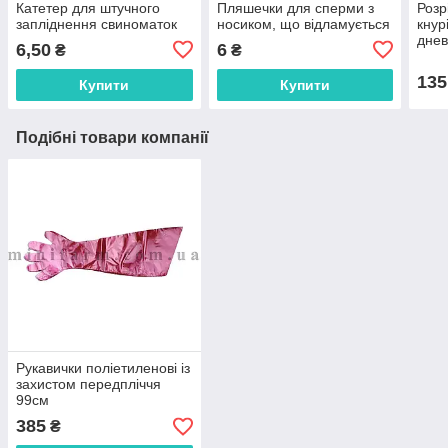
Катетер для штучного
Пляшечки для сперми з
Розр
запліднення свиноматок
носиком, що відламується
кнур
дне
6,50
6
₴
₴
135
Купити
Купити
Подібні товари компанії
Рукавички поліетиленові із
захистом передпліччя
99см
385
₴