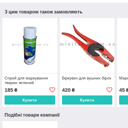
З цим товаром також замовляють
Спрей для маркування
Біркувач для вушних бірок
Марк
тварин зелений
185
420
45
₴
₴
Купити
Купити
Подібні товари компанії