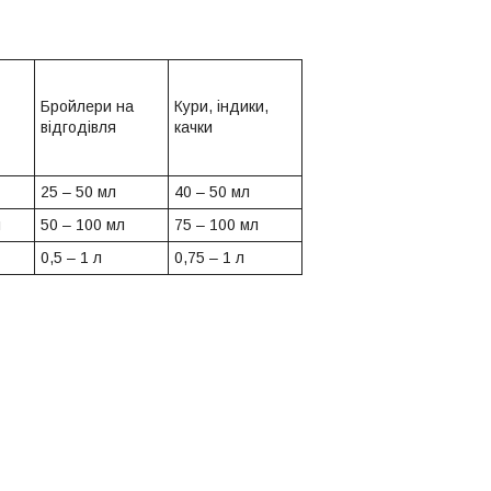
Бройлери на
Кури, індики,
відгодівля
качки
25 – 50 мл
40 – 50 мл
л
50 – 100 мл
75 – 100 мл
0,5 – 1 л
0,75 – 1 л