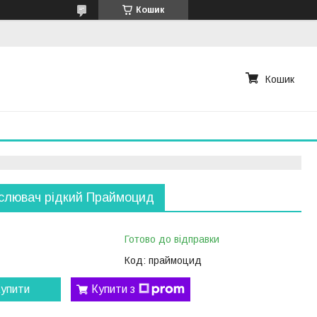
Кошик
Кошик
слювач рідкий Праймоцид
Готово до відправки
Код:
праймоцид
упити
Купити з