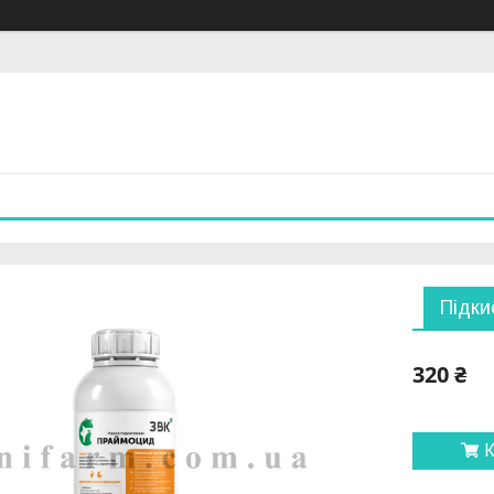
Підки
320 ₴
К