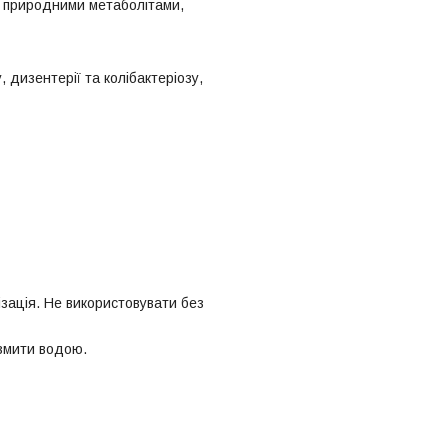
є природними метаболітами,
дизентерії та колібактеріозу,
зація. Не використовувати без
 змити водою.