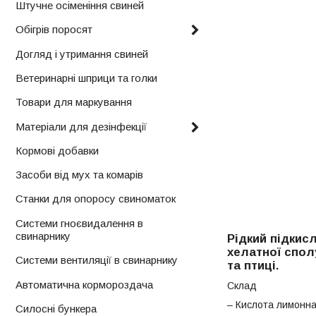
Штучне осіменіння свиней
Обігрів поросят
Догляд і утримання свиней
Ветеринарні шприци та голки
Товари для маркування
Матеріали для дезінфекції
Кормові добавки
Засоби від мух та комарів
Станки для опоросу свиноматок
Системи гноєвидалення в
свинарнику
Рідкий підки
хелатної спол
Системи вентиляції в свинарнику
та птиці.
Автоматична кормороздача
Склад
– Кислота лимонн
Силосні бункера