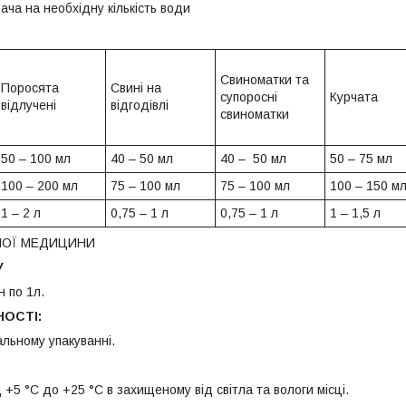
вача на необхідну кількість води
Свиноматки та
Поросята
Свині на
супоросні
Курчата
відлучені
відгодівлі
свиноматки
50 – 100 мл
40 – 50 мл
40 – 50 мл
50 – 75 мл
100 – 200 мл
75 – 100 мл
75 – 100 мл
100 – 150 м
1 – 2 л
0,75 – 1 л
0,75 – 1 л
1 – 1,5 л
НОЇ МЕДИЦИНИ
У
 по 1л.
НОСТІ:
нальному упакуванні.
 +5 °C до +25 °C в захищеному від світла та вологи місці.