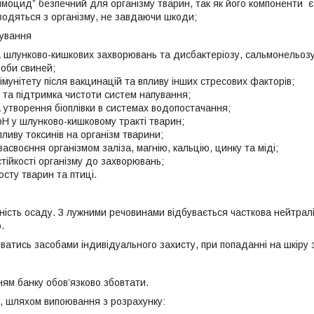
моцид” безпечний для організму тварин, так як його компоненти 
водяться з організму, не завдаючи шкоди;
сування
 шлунково-кишкових захворювань та дисбактеріозу, сальмонельозу, 
роби свиней;
мунітету після вакцинацій та впливу інших стресових факторів;
 та підтримка чистоти систем напування;
 утворення біоплівки в системах водопостачання;
pH у шлунково-кишковому тракті тварин;
ливу токсинів на організм тварини;
своєння організмом заліза, магнію, кальцію, цинку та міді;
тійкості організму до захворювань;
сту тварин та птиці.
ність осаду. З лужними речовинами відбувається часткова нейтралі
.
уватись засобами індивідуального захисту, при попаданні на шкіру
ям банку обов’язково збовтати.
 шляхом випоювання з розрахунку: