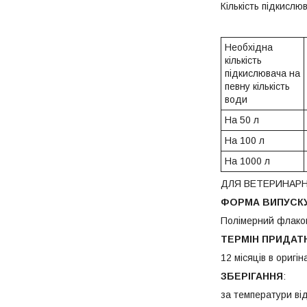
Кількість підкислю
Необхідна
кількість
підкислювача на
певну кількість
води
На 50 л
На 100 л
На 1000 л
ДЛЯ ВЕТЕРИНАР
ФОРМА ВИПУСК
Полімерний флакон
ТЕРМІН ПРИДАТ
12 місяців в оригі
ЗБЕРІГАННЯ
:
за температури від