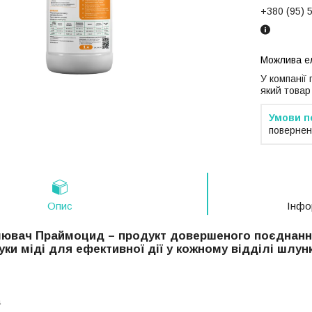
+380 (95) 
У компанії
який товар
повернен
Опис
Інфо
слювач Праймоцид – продукт довершеного поєднан
уки міді
для ефективної дії у кожному відділі шлун
а