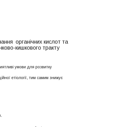
ання органічних кислот та
унково-кишкового тракту
риятливі умови для розвитку
йної етіології, тим самим знижує
.