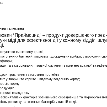
на
ніни та пектини
слювач “Праймоцид” – продукт довершеного поєдн
уки міді для ефективної дії у кожному відділі шл
і.
 шлунково-кишковому тракті;
т патогенних бактерій, плісняви і дріжджових грибків, створюючи сп
рофлори;
ади та захворювання травної системи тварин незаразної та інфекці
цеси травлення і засвоєння протеїнів
тит у тварин та сприяє швидкому поїданню корму;
версію корму
родукцію;
женості молодняку.
несприятливих факторів зовнішнього середовища та мікроорганізмів
ість розвитку патогенних бактерій у питній воді.