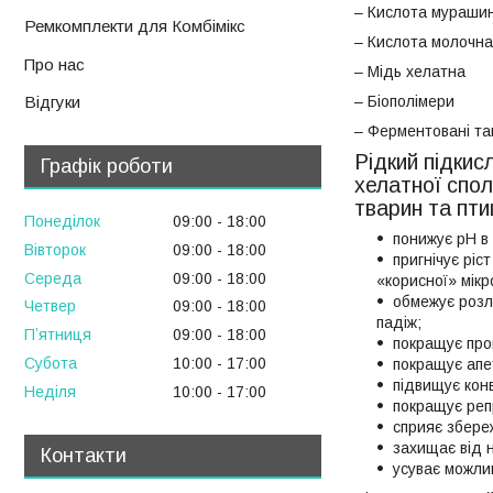
– Кислота мураши
Ремкомплекти для Комбімікс
– Кислота молочна
Про нас
– Мідь хелатнa
– Біополімери
Відгуки
– Ферментовані та
Рідкий підки
Графік роботи
хелатної спол
тварин та птиц
Понеділок
09:00
18:00
понижує pH в
Вівторок
09:00
18:00
пригнічує ріс
Середа
09:00
18:00
«корисної» мік
обмежує розл
Четвер
09:00
18:00
падіж;
Пʼятниця
09:00
18:00
покращує про
Субота
10:00
17:00
покращує апе
підвищує кон
Неділя
10:00
17:00
покращує реп
сприяє збере
захищає від 
Контакти
усуває можлив