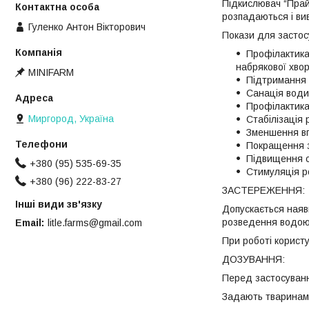
Підкислювач “Прай
розпадаються і ви
Гуленко Антон Вікторович
Покази для засто
Профілактика
набрякової хво
MINIFARM
Підтримання і
Санація води
Профілактика
Миргород, Україна
Стабілізація 
Зменшення вп
Покращення за
Підвищення с
+380 (95) 535-69-35
Стимуляція ро
+380 (96) 222-83-27
ЗАСТЕРЕЖЕННЯ:
Інші види зв'язку
Допускається наяв
розведення водою
Email
litle.farms@gmail.com
При роботі корист
ДОЗУВАННЯ:
Перед застосуванн
Задають тваринам,