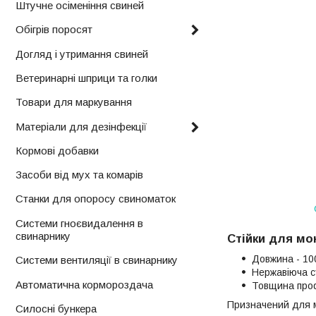
Штучне осіменіння свиней
Обігрів поросят
Догляд і утримання свиней
Ветеринарні шприци та голки
Товари для маркування
Матеріали для дезінфекції
Кормові добавки
Засоби від мух та комарів
Станки для опоросу свиноматок
Системи гноєвидалення в
свинарнику
Стійки для мо
Довжина - 10
Системи вентиляції в свинарнику
Нержавіюча с
Автоматична кормороздача
Товщина про
Призначений для мо
Силосні бункера