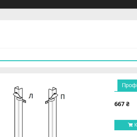
Профі
667 ₴
К