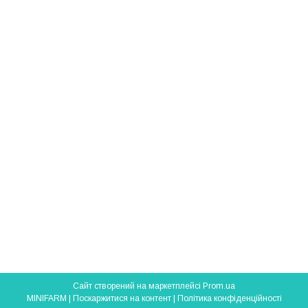
Сайт створений на маркетплейсі
Prom.ua
MINIFARM |
Поскаржитися на контент
|
Політика конфіденційності