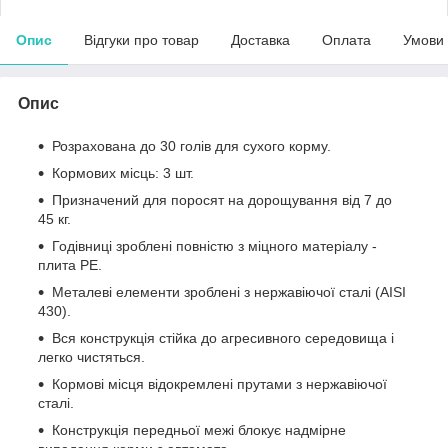
Опис
Відгуки про товар
Доставка
Оплата
Умови
Опис
Розрахована до 30 голів для сухого корму.
Кормових місць: 3 шт.
Призначений для поросят на дорощування від 7 до
45 кг.
Годівниці зроблені повністю з міцного матеріалу -
плита PE.
Металеві елементи зроблені з нержавіючої сталі (AISI
430).
Вся конструкція стійка до агресивного середовища і
легко чистяться.
Кормові місця відокремлені прутами з нержавіючої
сталі.
Конструкція передньої межі блокує надмірне