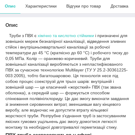
Опис
Характеристики
Відгуки про товар
Доставка
Опис
Труби з ПВХ є
хімічно та кислотно стійкими
і призначені для
зовнішніх мереж безнапірної каналізації, відведення зливних
стійок і внутрішньоквартальної каналізації за робочої
температури до 45 °C (краткісно до 60 °C) і робочого тиску до
0,05 МПа. Колір — оранжево-коричневий. Труби для
зовнішньої каналізації виробляються з непластифікованого
ПВХ за сучасною технологією Multilayer (ТУ У 25.2-30361225-
003:2005), тобто багатошаровою. Ця технологія несе під
собою процес соекструзії для трьох шарів: внутрішній і
зовнішній шар — це класичний «жорсткий» ПВХ (так звана
оболонка), а середній шар — формується способом
спінювання полівінілхлориду. Це дає змогу виконати завдання
зі зниження сировинних витрат, зменшивши вагу кінцевого
виробу, але водночас не допустити втрату кільцевої
жорсткості труби. Розтрубне з'єднання труб із застосуванням
якісних гумових ущільнень дає змогу домогтися легкості
монтажу та необхідної довготривалої герметизації стику.