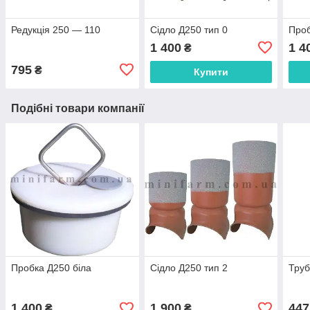
Редукція 250 — 110
Сідло Д250 тип 0
Проб
1 400
1 4
₴
795
₴
Купити
Подібні товари компанії
Пробка Д250 біла
Сідло Д250 тип 2
Труб
1 400
1 900
447
₴
₴