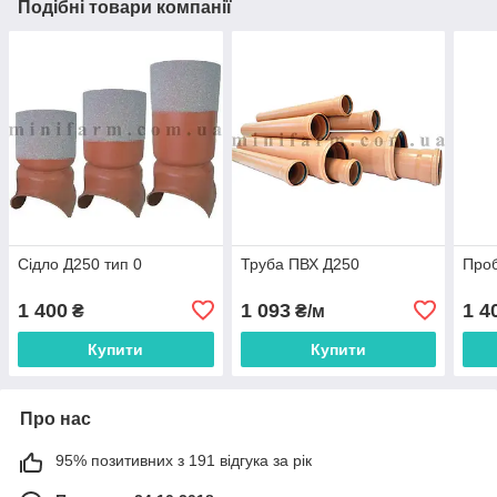
Подібні товари компанії
Сідло Д250 тип 0
Труба ПВХ Д250
Проб
1 400
1 093
1 4
₴
₴/м
Купити
Купити
Про нас
95% позитивних з 191 відгука за рік