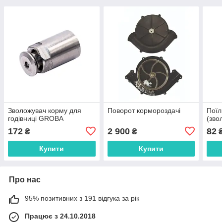
Зволожувач корму для
Поворот кормороздачі
Поїл
годівниці GROBA
(зво
172
2 900
82
₴
₴
Купити
Купити
Про нас
95% позитивних з 191 відгука за рік
Працює з 24.10.2018