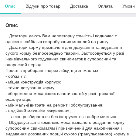
Опис
Відгуки про товар
Доставка
Оплата
Умови
Опис
Дозатори дають Вам неповторну точність і водночас є
однією з найбільш випробуваних моделей на ринку.
Дозатори корму призначені для дозування та видавання
сухого корму безпосередньо тварині. Застосовується у разі
індивідуального годування свиноматок в супоросний та
опоросний період.
Прості в прибиранні через лійку, що знімається.
- об'єм 7 л;
- міцна конструкція корпусу;
- точне дозування корму;
- збереження механічних властивостей у разі тривалої
експлуатації;
- мінімальні витрати на ремонт і обслуговування;
- надійний механізм закривання;
— легко розбирається без інструментів і добре миється.
Вбудовується в комплекс механізованого роздання корму
супоросним свиноматям і призначений для накопичення і
видавання дозованих порцій сухого (гранульованого) корму в