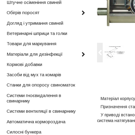
Штучне осіменіння свиней
Обігрів поросят
Догляд і утримання свиней
Ветеринарні шприци та голки
Товари для маркування
Матеріали для дезінфекції
Кормові добавки
Засоби від мух та комарів
Станки для опоросу свиноматок
Системи гноєвидалення в
Матеріал корпусу 
свинарнику
Призначення станц
Системи вентиляції в свинарнику
У приводі встанов
система натягуванн
Автоматична кормороздача
Силосні бункера