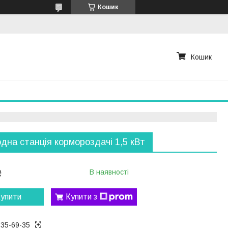
Кошик
Кошик
дна станція кормороздачі 1,5 кВт
₴
В наявності
упити
Купити з
535-69-35