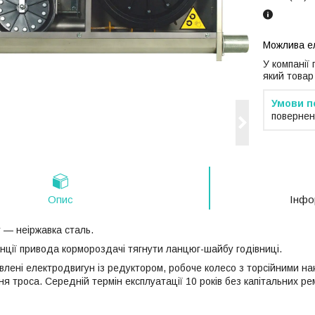
У компанії
який товар
повернен
Опис
Інфо
— неіржавка сталь.
ії привода кормороздачі тягнути ланцюг-шайбу годівниці.
лені електродвигун із редуктором, робоче колесо з торсійними на
я троса. Середній термін експлуатації 10 років без капітальних ремо