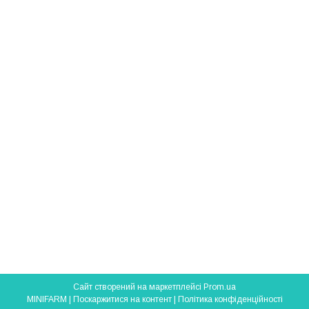
Сайт створений на маркетплейсі
Prom.ua
MINIFARM |
Поскаржитися на контент
|
Політика конфіденційності