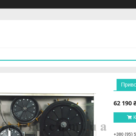
Приво
62 190 
К
+380 (95) 